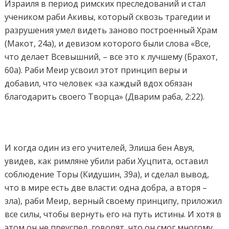
Израиля в период римских преследований и стал
учеником раби Акивы, который сквозь трагедии и
разрушения умел видеть заново построенный Храм
(Макот, 24а), и девизом которого были слова «Все,
что делает Всевышний, – все это к лучшему (Брахот,
60а). Раби Меир усвоил этот принцип веры и
добавил, что человек «за каждый вдох обязан
благодарить своего Творца» (Дварим раба, 2:22).
И когда один из его учителей, Элиша бен Авуя,
увидев, как римляне убили раби Хуцпита, оставил
соблюдение Торы (Кидушин, 39а), и сделал вывод,
что в мире есть две власти: одна добра, а вторя –
зла), раби Меир, верный своему принципу, приложил
все силы, чтобы вернуть его на путь истины. И хотя в
этом он не преуспел, говорят, что он смог многому