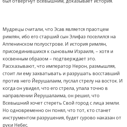
был отвергнут Всевышним, доказывает история.
Мудрецы считали, что Эсав является праотцем
римлян, ибо его старший сын Элифаз поселился на
Аппенинском полуострове. И история римлян,
присоединившихся к сыновьям Израиля, – хотя и
косвенным образом – подтверждает это.
Рассказывают, что император Нерон, размышляя,
стоит ли ему захватывать и разрушать восставший
против него Йерушалаим, пуслал стрелу на восток. И
когда он увидел, что его стрела, упала точно в
направлении Йерушалаима, он решил, что
Всевышний хочет стереть Свой город с лица земли.
Но одновременно он понял, что тот, кто станет
инструментом разрушения, будет сурово наказан от
руки Небес.