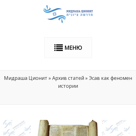
МЕНЮ
Мидраша Ционит
»
Архив статей
»
Эсав как феномен
истории