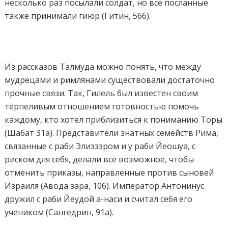
несколько раз посылали солдат, но все посланные
также принимали гиюр (Гитин, 56б).
Из рассказов Талмуда можно понять, что между
мудрецами и римлянами существовали достаточно
прочные связи. Так, Гилель был известен своим
терпеливым отношением готовностью помочь
каждому, кто хотел приблизиться к пониманию Торы
(Шабат 31а). Представители знатных семейств Рима,
связанные с раби Элиэзэром и у раби Йеошуа, с
риском для себя, делали все возможное, чтобы
отменить приказы, направленные против сыновей
Израиля (Авода зара, 10б). Император Антонинус
дружил с раби Йеудой а-наси и считал себя его
учеником (Сангедрин, 91а).