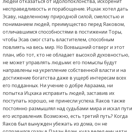
людей отказаться от идолопоклонства, искоренит
несправедливость и порабощение. Ицхак хотел дать
Эсаву, наделенному природной силой, смелостью и
пониманием людей, преимущество перед Яаковом,
отличавшимся способностями в постижении Торы,
чтобы Эсав смог стать властителем, способным
повлиять на весь мир. Но Всевышний отверг и этот
план, ибо тот, кто не обладает высокой духовностью,
не может управлять людьми: его помыслы будут
направлены на укрепление собственной власти и на
достижение богатства даже в ущерб интересам всех
его подданных. Ни учение о добре Авраама, ни
попытка Ицхака исправить людей, заставив их
поступать хорошо, не принесли успеха. Яаков также
постоянно размышлял над судьбами мира и искал пут
его исправления. Возможно, есть третий путь? Когда
Яаков был вынужден убежать из дома, он не
отправился сразу в Падан Арам, куда велел ему идти