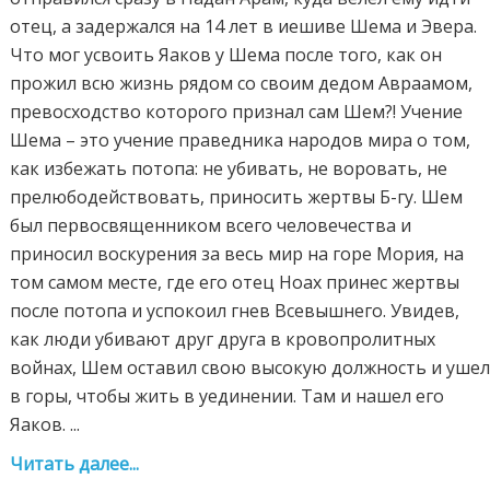
отец, а задержался на 14 лет в иешиве Шема и Эвера.
Что мог усвоить Яаков у Шема после того, как он
прожил всю жизнь рядом со своим дедом Авраамом,
превосходство которого признал сам Шем?! Учение
Шема – это учение праведника народов мира о том,
как избежать потопа: не убивать, не воровать, не
прелюбодействовать, приносить жертвы Б-гу. Шем
был первосвященником всего человечества и
приносил воскурения за весь мир на горе Мория, на
том самом месте, где его отец Ноах принес жертвы
после потопа и успокоил гнев Всевышнего. Увидев,
как люди убивают друг друга в кровопролитных
войнах, Шем оставил свою высокую должность и уше
в горы, чтобы жить в уединении. Там и нашел его
Яаков. ...
Читать далее...