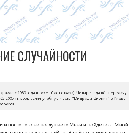
НИЕ СЛУЧАЙНОСТИ
раиле-с 1989 года (после 10 лет отказа). Четыре года вёл передачу
02-2005 гг. возглавлял учебную часть "Мидраши Ционит" в Киеве.
ророков.
ли и после сего не послушаете Меня и пойдете со Мной
мире господствует случай), то Я пойду с вами в ярости