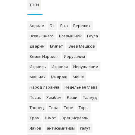
ТЭГИ
Авраам
Б-г
Б-га
Берешит
Всевышнего
Всевышний
Геула
Дварим
Египет
Зеев Мешков
Земля Израиля
Иерусалим
Израиль
Израиля
Йерушалаим
Машиах
Мидраш
Моше
Народ Израиля
Недельная глава
Песах
Рамбам
Раши
Талмуд
Творец
Тора
Торе
Торы
Храм
Шмот
Эрец Исраэль
Яаков
антисемитизм
галут