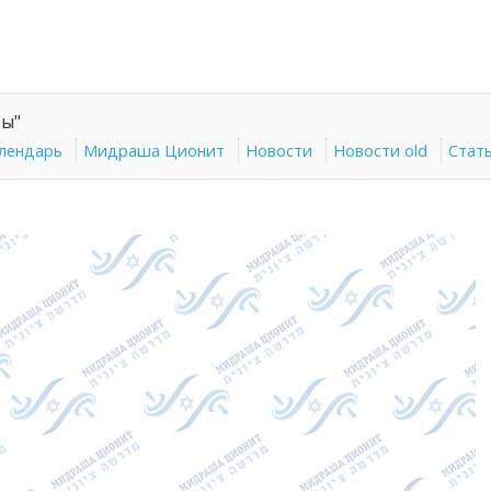
ры"
алендарь
Мидраша Ционит
Новости
Новости old
Стат