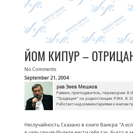
ЙОМ КИПУР – ОТРИЦА
No Comments
September 21, 2004
рав Зеев Мешков
Раввин, преподаватель, переводчик. В Из
"Традиция" на радиостанции РЭКА. В 20
Работает над комментариями к книгам п
Неслучайность Сказано в книге Ваикра: "А ес
в силу случая (будете вести себя так, будто в 