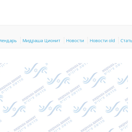
алендарь
Мидраша Ционит
Новости
Новости old
Стат