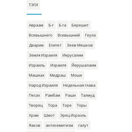
ТЭГИ
Авраам
Б-г
Б-га
Берешит
Всевышнего
Всевышний
Геула
Дварим
Египет
Зеев Мешков
Земля Израиля
Иерусалим
Израиль
Израиля
Йерушалаим
Машиах
Мидраш
Моше
Народ Израиля
Недельная глава
Песах
Рамбам
Раши
Талмуд
Творец
Тора
Торе
Торы
Храм
Шмот
Эрец Исраэль
Яаков
антисемитизм
галут