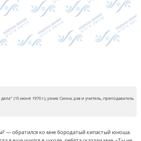
ела" (15 июня 1970 г.), узник Сиона, рав и учитель, преподаватель
ем? — обратился ко мне бородатый кипастый юноша.
да я еще учился в школе, ребята сказали мне: «Ты не