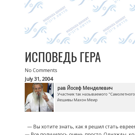
ИСПОВЕДЬ ГЕРА
No Comments
July 31, 2004
рав Йосеф Менделевич
Участник так называемого "Самолетного д
йешивы Махон Меир
— Вы хотите знать, как я решил стать евре
— Все получилось очень просто. Однажды, ког