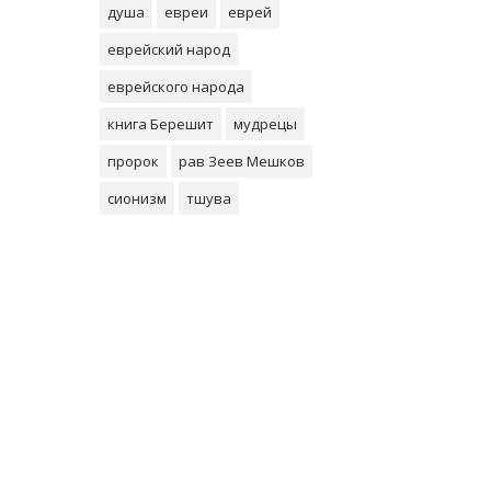
душа
евреи
еврей
еврейский народ
еврейского народа
книга Берешит
мудрецы
пророк
рав Зеев Мешков
сионизм
тшува