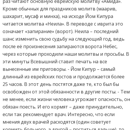
раз читают основную еврейскую молитву «Амида».
Кроме обычных для праздников молитв (маарив,
шахарит, мусаф и минха), на исходе Йом Кипура
читается молитва «Неила». В переводе с иврита это
означает «запирание» (ворот). Неила – последний
шанс изменить свою судьбу на следующий год, ведь
после её произнесения запираются ворота Небес,
через которые проходили наши молитвы и просьбы. В
эти минуты Всевышний ставит печать на все
вынесенные им приговоры. - Йом Кипур – самый
длинный из еврейских постов и продолжается более
25 часов. В этот день постятся даже те, кто был бы
освобожден от этой обязанности в другие посты. - Тем
не менее, если жизни человека угрожает опасность, о
обязан поесть. И его кормят – даже принудительно,
если так рекомендует врач. Интересно, что если
мнения двух врачей расходятся (один советует
кормить больного, а другой – поститься дальше), то