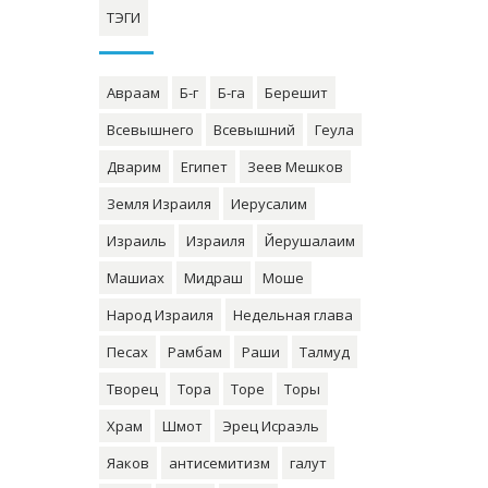
ТЭГИ
Авраам
Б-г
Б-га
Берешит
Всевышнего
Всевышний
Геула
Дварим
Египет
Зеев Мешков
Земля Израиля
Иерусалим
Израиль
Израиля
Йерушалаим
Машиах
Мидраш
Моше
Народ Израиля
Недельная глава
Песах
Рамбам
Раши
Талмуд
Творец
Тора
Торе
Торы
Храм
Шмот
Эрец Исраэль
Яаков
антисемитизм
галут