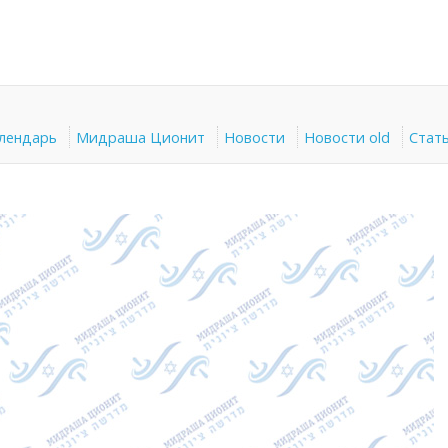
алендарь
Мидраша Ционит
Новости
Новости old
Стат