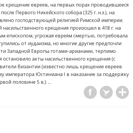
ое крещение евреев, на первых порах проводившееся
сле Первого Никейского собора (325 г. н.э.), на
явлено господствующей религией Римской империи.
 насильственного крещения произошел в 418 г. на
ным епископом, угрожая евреям смертью, потребовала
ступились от иудаизма, но многие другие предпочли
сти Западной Европы готами-арианами, терпимо
я остановило акты насильственного крещения (с
равители Византии (известно лишь крещение евреев
зу императора Юстиниана I в наказание за поддержку
ой половине 5 в.). ...