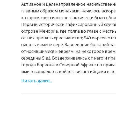
Активное и целенаправленное насильственн
главным образом монахами, началось вскоре по
котором христианство фактически было объ
Первый исторически зафиксированный случай
острове Менорка, где толпа во главе с мест
от них принять христианство; 540 евреев от
смерть измене вере. Завоевание большей ча
относившимися к евреям, на некоторое врем
середины 5 в.). Воздерживались от него и п
города Бориона в Северной Африке по прика
ими в вандалов в войне с византийцами в перв
Читать далее...