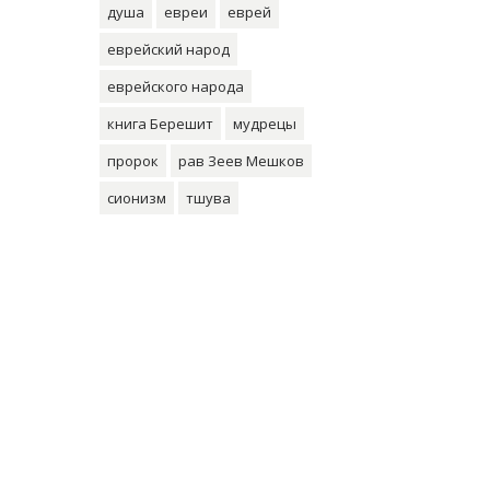
душа
евреи
еврей
еврейский народ
еврейского народа
книга Берешит
мудрецы
пророк
рав Зеев Мешков
сионизм
тшува